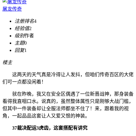
屠龙传奇
注册排名
4
经验值
2
级别
作者
主题
0
回复
1
楼主
这两天的天气真是冷得让人发抖，但咱们传奇百区的大佬
们可一点都没闲着！
就在昨晚，我又在安全区偶遇了一位新晋战神，那身装备
看得我直咽口水。说真的，虽然整体属性只是刚够大战门槛，
但其中一件装备却让全服法师都坐不住了！来，跟着我的视
角，一起品品这套让人又爱又恨的神装。
37裁决配运3虎齿，这套搭配有讲究