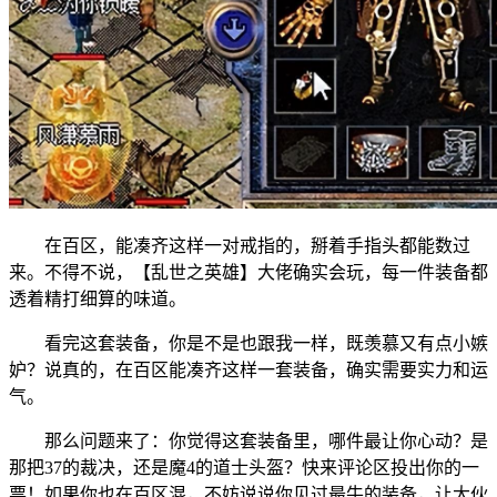
在百区，能凑齐这样一对戒指的，掰着手指头都能数过
来。不得不说，【乱世之英雄】大佬确实会玩，每一件装备都
透着精打细算的味道。
看完这套装备，你是不是也跟我一样，既羡慕又有点小嫉
妒？说真的，在百区能凑齐这样一套装备，确实需要实力和运
气。
那么问题来了：你觉得这套装备里，哪件最让你心动？是
那把37的裁决，还是魔4的道士头盔？快来评论区投出你的一
票！如果你也在百区混，不妨说说你见过最牛的装备，让大伙