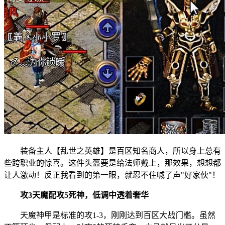
装备主人【乱世之英雄】是百区知名商人，所以身上总有
些跨职业的惊喜。这件头盔要是给法师戴上，那效果，想想都
让人激动！反正我看到的第一眼，就忍不住喊了声"好家伙"！
攻3天魔配攻5死神，低调中透着奢华
天魔神甲是标准的攻1-3，刚刚达到百区大战门槛。虽然