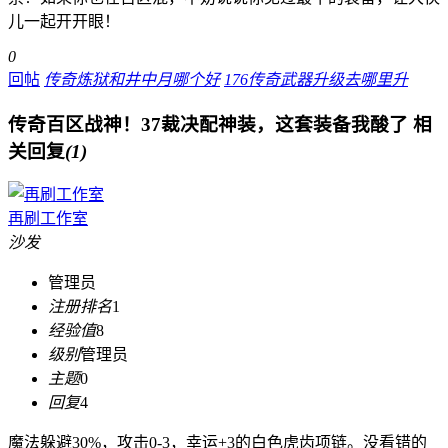
儿一起开开眼！
0
回帖
传奇炼狱和井中月哪个好
176传奇武器升级去哪里升
传奇百区战神！37裁决配神装，这套装备我酸了
相
关回复
(1)
再刷工作室
沙发
管理员
注册排名
1
经验值
8
级别
管理员
主题
0
回复
4
魔法躲避30%，攻击0-3，幸运+3的白色虎齿项链。没看错的