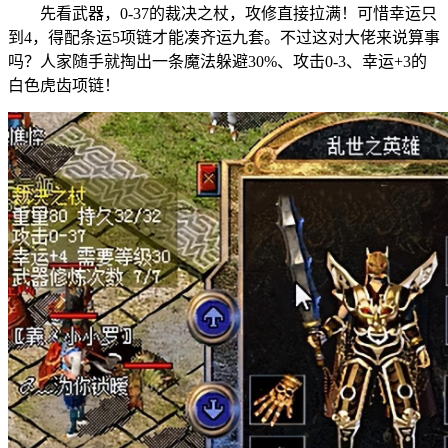
先看武器，0-37的裁决之杖，攻修直接拉满！可惜幸运只
到4，得配条运5项链才能凑齐运九套。不过这对大佬来说算事
吗？人家随手就掏出一条魔法躲避30%、攻击0-3、幸运+3的
白色虎齿项链！