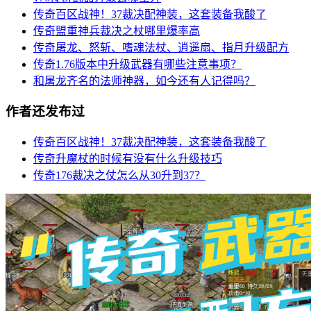
传奇百区战神！37裁决配神装，这套装备我酸了
传奇盟重神兵裁决之杖哪里爆率高
传奇屠龙、怒斩、嗜魂法杖、逍遥扇、指月升级配方
传奇1.76版本中升级武器有哪些注意事项？
和屠龙齐名的法师神器，如今还有人记得吗？
作者还发布过
传奇百区战神！37裁决配神装，这套装备我酸了
传奇升魔杖的时候有没有什么升级技巧
传奇176裁决之仗怎么从30升到37？