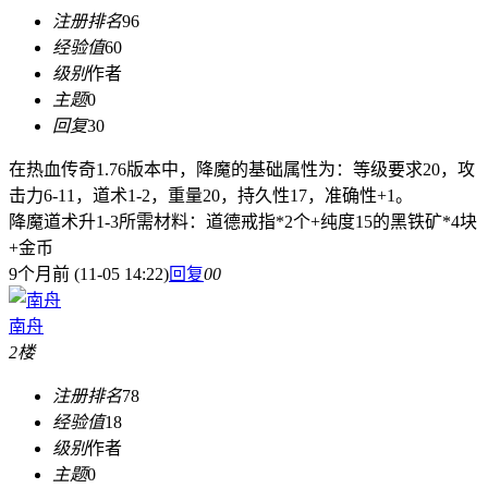
注册排名
96
经验值
60
级别
作者
主题
0
回复
30
在热血传奇1.76版本中，降魔的基础属性为：等级要求20，攻
击力6-11，道术1-2，重量20，持久性17，准确性+1。
降魔道术升1-3所需材料：道德戒指*2个+纯度15的黑铁矿*4块
+金币
9个月前 (11-05 14:22)
回复
0
0
南舟
2楼
注册排名
78
经验值
18
级别
作者
主题
0