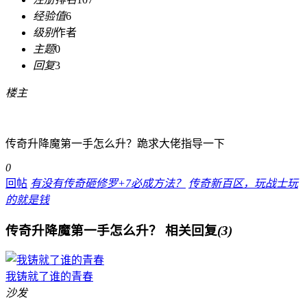
经验值
6
级别
作者
主题
0
回复
3
楼主
传奇升降魔第一手怎么升？跪求大佬指导一下
0
回帖
有没有传奇砸修罗+7必成方法？
传奇新百区，玩战士玩
的就是钱
传奇升降魔第一手怎么升？
相关回复
(3)
我铸就了谁的青春
沙发