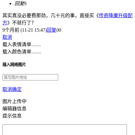
回复
9
其实真没必要费那劲，几十元的事，直接买《
传奇降魔升级配
方
》不就行了？
9个月前 (11-21 15:47)
回复
0
0
取消
载入表情清单……
载入颜色清单……
插入网络图片
取消
确定
图片上传中
编辑器信息
提示信息