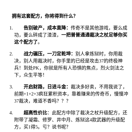
拥有这套配方，你将得到什么？
告别破产，成本直降：
传奇不是其他游戏，要么成
功，要么碎成了渣渣，
一把普普通通裁决之杖足够你买
这个配方了
。
战力碾压，一刀定乾坤：
别人拿炼狱时，你用裁
决，别人用裁决时，你手里的已经是攻击37的终极神
兵！到处PK，你就是所有人恐惧的焦点，烈火剑法之
下，众生平等！
开启财路，日进斗金：
裁决多好卖，不用我说了，
前期+1+2+3疯狂累积资本，靠着赚来的传奇币，慢慢冲
37裁决，难道不香吗？？？
超高性价比
：此配方中除了裁决之杖升级配方，还
附带了凝霜、修罗、井中月、炼狱这4款武器的升级配
方，买1得5。亏？说书呢？