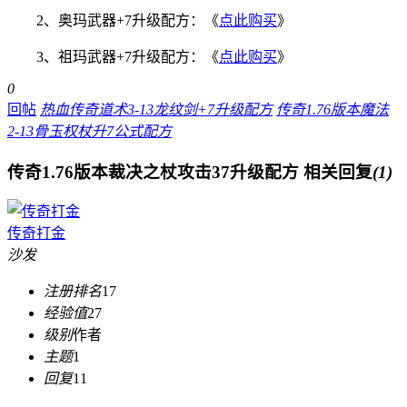
2、奥玛武器+7升级配方：《
点此购买
》
3、祖玛武器+7升级配方：《
点此购买
》
0
回帖
热血传奇道术3-13龙纹剑+7升级配方
传奇1.76版本魔法
2-13骨玉权杖升7公式配方
传奇1.76版本裁决之杖攻击37升级配方
相关回复
(1)
传奇打金
沙发
注册排名
17
经验值
27
级别
作者
主题
1
回复
11