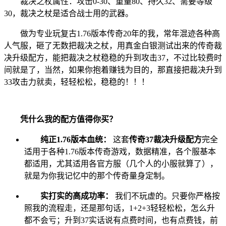
裁决之杖属性：攻击0-30、重量80、持久32、需要等级
30，裁决之杖是适合战士用的武器。
做为专业玩复古1.76版本传奇20年的我，常年混迹各种高
人气服，砸了无数把裁决之杖，用真金白银测试出来的传奇裁
决升级配方，能把裁决之杖稳稳的升到攻击37，不过比较费时
间就是了，当然，如果你抱着赚钱为目的，那直接把裁决升到
33攻击力就卖，轻轻松松，稳稳的！！！
凭什么我的配方值得你买？
纯正1.76版本血统：
这套
传奇37裁决升级配方
完全
适用于各种1.76版本传奇游戏，数据精准，各个服基本
都适用，尤其适用各官方服（几个人的小服就算了），
就是为你我记忆中的那个传奇量身定制。
实打实的高成功率：
我们不玩虚的。只要你严格按
照我的流程走，还是那句话，1+2+3轻轻松松，怎么升
都不会亏；升到37实话说有点费时间，也有点费钱，前