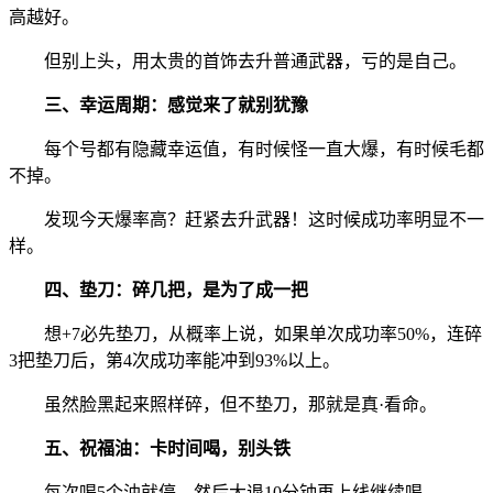
高越好。
但别上头，用太贵的首饰去升普通武器，亏的是自己。
三、幸运周期：感觉来了就别犹豫
每个号都有隐藏幸运值，有时候怪一直大爆，有时候毛都
不掉。
发现今天爆率高？赶紧去升武器！这时候成功率明显不一
样。
四、垫刀：碎几把，是为了成一把
想+7必先垫刀，从概率上说，如果单次成功率50%，连碎
3把垫刀后，第4次成功率能冲到93%以上。
虽然脸黑起来照样碎，但不垫刀，那就是真·看命。
五、祝福油：卡时间喝，别头铁
每次喝5个油就停，然后大退10分钟再上线继续喝。