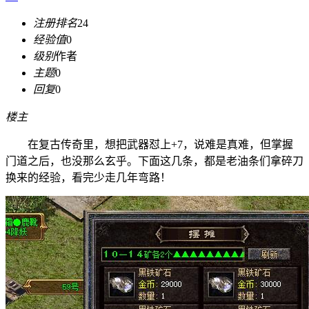
注册排名
24
经验值
0
级别
作者
主题
0
回复
0
楼主
在复古传奇里，想把武器怼上+7，说难是真难，但掌握
门道之后，也没那么玄乎。下面这几条，都是老油条们拿碎刀
换来的经验，看完少走几年弯路！