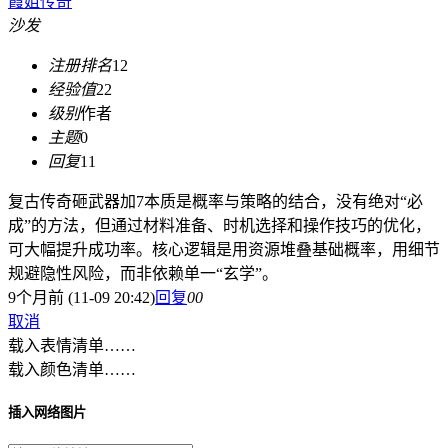
霞姐传奇
沙发
注册排名
12
经验值
22
级别
作者
主题
0
回复
11
复古传奇砸武器加7本质是概率与策略的结合，没有绝对“必
成”的方法，但通过材料准备、时机选择和操作技巧的优化，
可大幅提升成功率。核心逻辑是用资源堆叠基础概率，用细节
规避隐性风险，而非依赖单一“玄学”。
9个月前 (11-09 20:42)
回复
0
0
取消
载入表情清单……
载入颜色清单……
插入网络图片