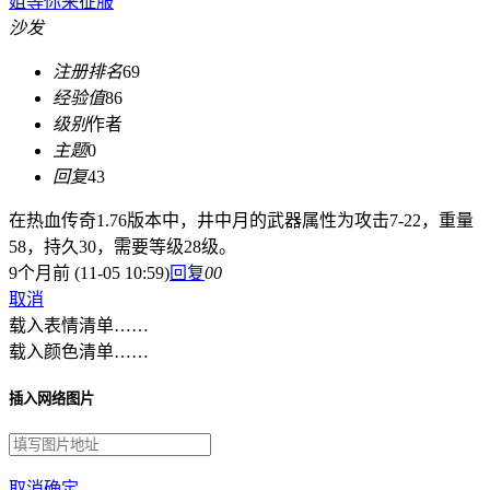
姐等你来征服
沙发
注册排名
69
经验值
86
级别
作者
主题
0
回复
43
在热血传奇1.76版本中，井中月的武器属性为攻击7-22，重量
58，持久30，需要等级28级。
9个月前 (11-05 10:59)
回复
0
0
取消
载入表情清单……
载入颜色清单……
插入网络图片
取消
确定