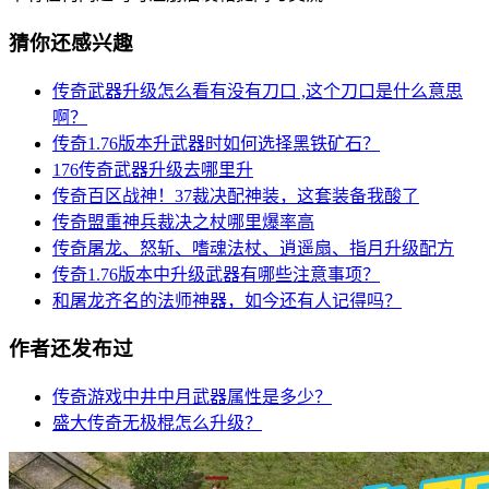
猜你还感兴趣
传奇武器升级怎么看有没有刀口 ,这个刀口是什么意思
啊？
传奇1.76版本升武器时如何选择黑铁矿石？
176传奇武器升级去哪里升
传奇百区战神！37裁决配神装，这套装备我酸了
传奇盟重神兵裁决之杖哪里爆率高
传奇屠龙、怒斩、嗜魂法杖、逍遥扇、指月升级配方
传奇1.76版本中升级武器有哪些注意事项？
和屠龙齐名的法师神器，如今还有人记得吗？
作者还发布过
传奇游戏中井中月武器属性是多少？
盛大传奇无极棍怎么升级？