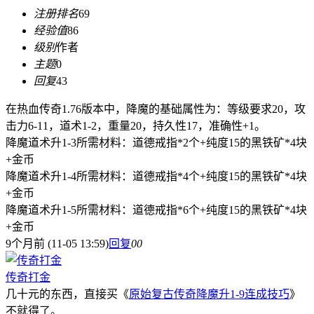
注册排名
69
经验值
86
级别
作者
主题
0
回复
43
在热血传奇1.76版本中，降魔的基础属性为：等级要求20，攻
击力6-11，道术1-2，重量20，持久性17，准确性+1。
降魔道术升1-3所需材料：道德戒指*2个+纯度15的黑铁矿*4块
+金币
降魔道术升1-4所需材料：道德戒指*4个+纯度15的黑铁矿*4块
+金币
降魔道术升1-5所需材料：道德戒指*6个+纯度15的黑铁矿*4块
+金币
9个月前 (11-05 13:59)
回复
0
0
传奇打金
几十元的东西，直接买《
原始复古传奇降魔升1-9连成技巧
》
不就得了。