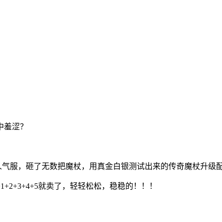
中羞涩？
高人气服，砸了无数把魔杖，用真金白银测试出来的传奇魔杖升级配
2+3+4+5就卖了，轻轻松松，稳稳的！！！