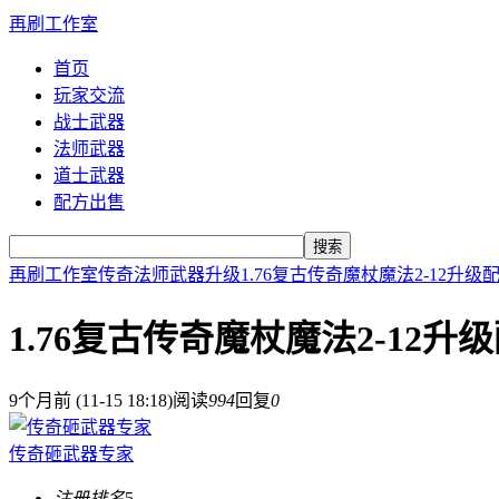
再刷工作室
首页
玩家交流
战士武器
法师武器
道士武器
配方出售
搜索
再刷工作室
传奇法师武器升级
1.76复古传奇魔杖魔法2-12升级
1.76复古传奇魔杖魔法2-12升
9个月前 (11-15 18:18)
阅读
994
回复
0
传奇砸武器专家
注册排名
5