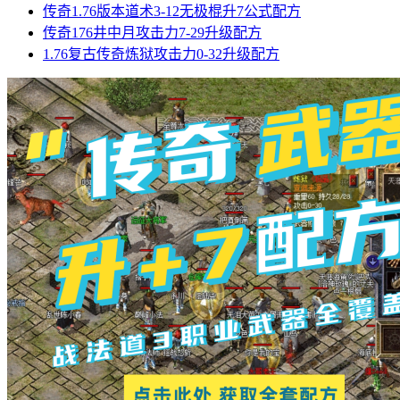
传奇1.76版本道术3-12无极棍升7公式配方
传奇176井中月攻击力7-29升级配方
1.76复古传奇炼狱攻击力0-32升级配方