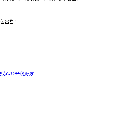
打包出售：
击力0-32升级配方