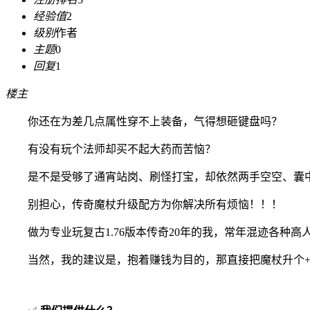
经验值
2
级别
作者
主题
0
回复
1
楼主
你还在为差几点属性穿不上装备，气得想砸键盘吗？
有没有玩个法师却买不起大药而苦恼？
是不是受够了通宵站岗、刷怪打宝，却依然两手空空、囊
别担心，传奇魔杖升级配方为你解决所有烦恼！！！
做为专业玩复古1.76版本传奇20年的我，常年混迹各种
当然，我的建议是，抱着赚钱为目的，那直接把魔杖升个+1+