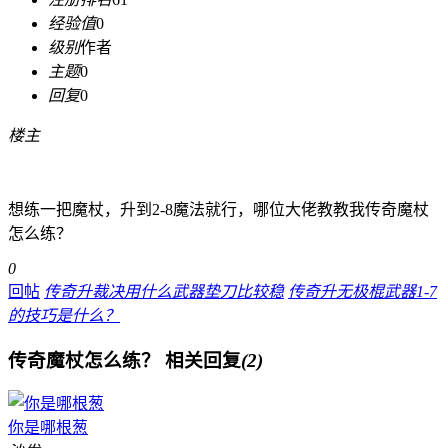
经验值
0
级别
作者
主题
0
回复
0
楼主
想练一把魔杖，升到2-8魔法就行，哪位大佬教教我传奇魔杖
怎么练？
0
回帖
传奇升裁决用什么武器垫刀比较稳
传奇升无极棍武器1-7
的技巧是什么？
传奇魔杖怎么练？
相关回复
(2)
你是哪根葱