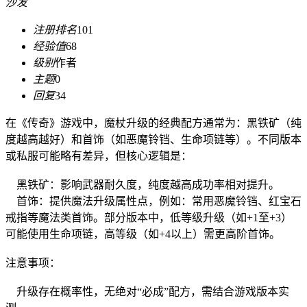
沙发
注册排名
101
经验值
68
级别
作者
主题
0
回复
34
在《传奇》游戏中，魔杖升级的经典配方通常为：黑铁矿（纯
度越高越好）和首饰（如恶魔铃铛、生命项链等）‍。不同版本
或私服可能略有差异，但核心逻辑是：
黑铁矿：影响武器耐久度，纯度越高成功率相对提升。
首饰：提供魔法升级属性点，例如：常用恶魔铃铛、红宝石
戒指等魔法类首饰。部分版本中，低等级升级（如+1至+3）
可能使用生命项链，高等级（如+4以上）需更高阶首饰。
注意事项：
升级存在概率性，无绝对“必成”配方，需结合游戏版本实