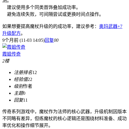
测。
建议使用多个同类首饰叠加成功率。
避免连续失败，可间隔尝试或更换时间点操作。
如果想要提高魔杖升级的的成功率，建议参考：
奥玛武器+7
升级配方
。
9个月前 (11-03 14:05)
回复
0
0
霞姐传奇
2楼
注册排名
12
经验值
22
级别
作者
主题
0
回复
11
传奇系列游戏中，魔杖作为法师的核心武器，升级机制因版本
不同略有差异，但练魔杖的核心逻辑还是围绕材料准备、成功
率优化和操作细节展开。