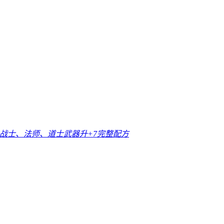
76战士、法师、道士武器升+7完整配方