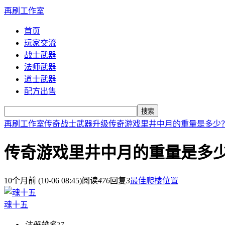
再刷工作室
首页
玩家交流
战士武器
法师武器
道士武器
配方出售
搜索
再刷工作室
传奇战士武器升级
传奇游戏里井中月的重量是多少
传奇游戏里井中月的重量是多
10个月前 (10-06 08:45)
阅读
476
回复
3
最佳爬楼位置
魂十五
注册排名
27