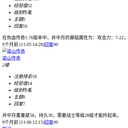
经验值
32
级别
作者
主题
0
回复
16
在热血传奇1.76版本中，井中月的基础属性为：攻击力：7-22，
9个月前 (11-05 14:28)
回复
0
0
梁山传奇
2楼
注册排名
18
经验值
14
级别
作者
主题
0
回复
7
井中月重量是58，持久30，需要战士等级28级才能拎起来。
9个月前 (11-06 12:15)
回复
0
0