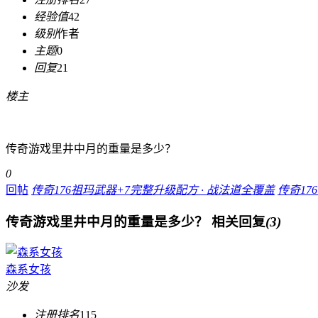
经验值
42
级别
作者
主题
0
回复
21
楼主
传奇游戏里井中月的重量是多少？
0
回帖
传奇176祖玛武器+7完整升级配方 · 战法道全覆盖
传奇1
传奇游戏里井中月的重量是多少？
相关回复
(3)
森系女孩
沙发
注册排名
115