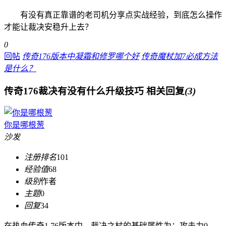
有没有真正靠谱的老司机分享点实战经验，到底怎么操作
才能让裁决安稳升上去？
0
回帖
传奇176版本中凝霜和修罗哪个好
传奇魔杖加7必成方法
是什么？
传奇176裁决有没有什么升级技巧
相关回复
(3)
你是哪根葱
沙发
注册排名
101
经验值
68
级别
作者
主题
0
回复
34
在热血传奇1.76版本中，裁决之杖的基础属性为：攻击力0-