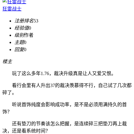
狂雷战士
注册排名
53
经验值
0
级别
作者
主题
0
回复
0
楼主
玩了这么多年1.76，裁决升级真是让人又爱又恨。
看行会里有人升出37的裁决羡慕得不行，自己试了几次都
碎了。
听说首饰纯度会影响成功率，是不是必须用满持久的首
饰？
还有垫刀的节奏该怎么把握，是连续碎三把垫刀再上裁
决，还是看系统时间？