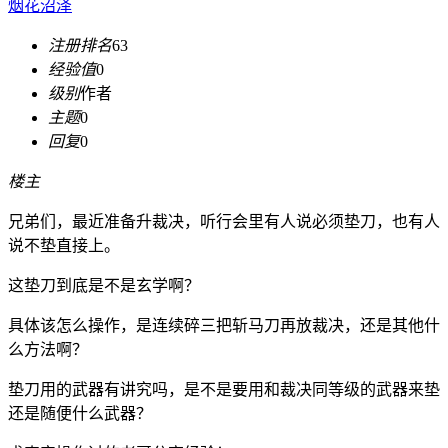
烟花沼泽
注册排名
63
经验值
0
级别
作者
主题
0
回复
0
楼主
兄弟们，最近准备升裁决，听行会里有人说必须垫刀，也有人
说不垫直接上。
这垫刀到底是不是玄学啊？
具体该怎么操作，是连续碎三把斩马刀再放裁决，还是其他什
么方法啊？
垫刀用的武器有讲究吗，是不是要用和裁决同等级的武器来垫
还是随便什么武器？