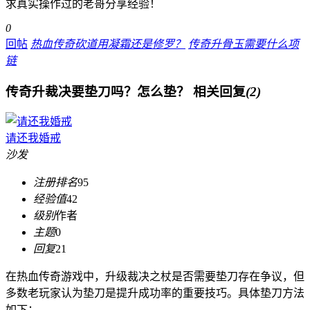
求真实操作过的老哥分享经验！
0
回帖
热血传奇砍道用凝霜还是修罗？
传奇升骨玉需要什么项
链
传奇升裁决要垫刀吗？怎么垫？
相关回复
(2)
请还我婚戒
沙发
注册排名
95
经验值
42
级别
作者
主题
0
回复
21
在热血传奇游戏中，升级裁决之杖是否需要垫刀存在争议，但
多数老玩家认为垫刀是提升成功率的重要技巧。具体垫刀方法
如下：